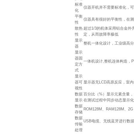
标准
仪器开机并不需要标准化，可
化
平衡
仪器具有很好的平衡性，在测
性
散热
超过1/3的机体采用铝合金
性
定，从而故障率极低
显示
整机一体化设计，工业级高分辨率T
器
显示
器固
一体机设计,整机连体构造，P
定方
式
显示
器可
显示器无LCD高原反应，室
视性
数据
百分比（%）显示元素含量，
显示
在测试过程中同步动态显示化
数据
ROM128M、RAM128M、2
存储
数据
USB电缆、无线蓝牙进行数据
传输
处理