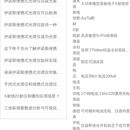
激发
伊诺斯便携式光谱仪在碳元素检测中的应用探讨
大功率微型直板电子X射线管
源
射线
伊诺斯便携式光谱仪可以检测哪些元素？
管靶
Au/Ta靶
材
伊诺斯便携式光谱仪提供一种全新的光谱分析方案
X射
线探
高灵敏度Si-Pin探测器
伊诺斯便携式光谱仪成为光谱分析的新宠
测器
冷却
这下终于充分了解伊诺斯便携式光谱仪了
采用了Peltier恒温冷却
系统
滤波
伊诺斯便携式光谱仪如何实现元素分析？
固定式滤波器
器
电
谈谈伊诺斯便携式光谱仪对氩气的要求
压、
电压35kV,电流100uA
电流
手持式光谱仪和便携式光谱仪有什么区别
主机
供电
2个锂电池,110v/220通用
X射线衍射仪有哪些应用场景？
系统
智能
三坐标测量数据分析与可视化解读指南
接驳
可对额外电池充电、仪器内置
座
开机
仪器即使在开机状态下也可更
换电