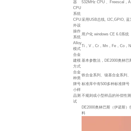
器
532MHz CPU 、Frees
CPU
系统
CPU
采用USB总线, I2C,GPI
外设
操作
用户化 windows CE 6.0系统
系统
Alloy
Ti，V，Cr，Mn，Fe，Co，
模式
合金
建模
基本参数法，DE2000奥
方式
合金
铁合金系列、镍基合金系列、
种类
牌号
标准库中有500多种标准牌号
小样
品测
不规则或小型样品的补偿性测
试
DE2000奥林巴斯（伊诺斯
料