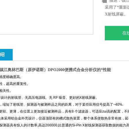
描述：镇江
采用了*重新
X射线屏蔽。
在
绍
镇江奥林巴斯（原伊诺斯）DPO2000便携式合金分析仪
的*性能
测精度精确度高。
定性，超高的重复性。
性相关性。
重新设计的射线管、无高压电源线、无 RF 噪音、更好的X射线屏蔽。
精密，缩短了射线管、探测器与被测样品之间的距离，对于某些应用信号提高了~40%.
波轮更轻、更薄，在位置上更加接近被测样品，具有8 个滤波器，可适应zui高的配置
/3的机体采用铝合金外壳设计，仪器顶部有的槽式散热装置，整个体系使散热非常有效，
射线探测器具有惊人的计数率,高达200000,比普通的Si-Pin X射线探测器获取数据的能力