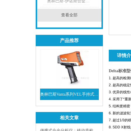
奥林巴斯-伊诺斯合金分析仪
查看全部
产品推荐
详情介
Delta
标准型
1. 超高的检
2. 超高的稳
3. 优异的线
奥林巴斯Vanta系列VEL手持式XRF光谱仪
4. 采用了*
查看详情
5. 结构更
6. 新的滤
相关文章
7. 超过1
8. SDD X
便携式合金分析仪：移动质检场景下的“全能元素管家”