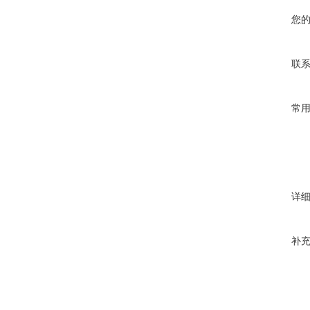
您
联
常
详
补