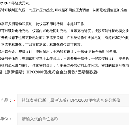
Al;Si;P;S等轻质元素。
的气压计可以纠正气压，气压计压力感应, 可根据不同的压力调整，从而是检测值更加准
的加速器可探测运动和震动，使仪器不用时待机，拿起时工作。
接驳座可对额外电池充电、仪器内置电池同时充电并显示充电进度，接驳座能连接电脑交
即使在开机状态下也可更换电池而并不需要关机，在系统运作中拔掉电池，有超过30秒的
开机并不需要标准化，可以直接测试，标准化仅仅是可选项。
外壳采用铝合金、塑胶设计，坚固耐用，手柄软胶设计，手感好,更适合长时间使用。
具有很好的平衡性，在测试时能立于工作台上，不需要用手扶持，一键式按钮设计，即使
级可触摸的显示屏与主机一体化密封设计，可承受野外恶劣的工作环境。密封的仪器可在
（原伊诺斯）DPO2000便携式合金分析仪*巴斯德仪器
产品：
的单位：