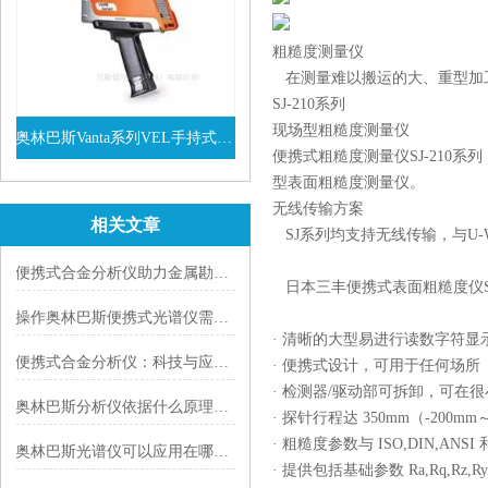
粗糙度测量仪
在测量难以搬运的大、重型加工
SJ-210系列
现场型粗糙度测量仪
奥林巴斯Vanta系列VEL手持式XRF光谱仪
便携式粗糙度测量仪SJ-21
查看详情
型表面粗糙度测量仪。
无线传输方案
相关文章
SJ系列均支持无线传输，与U-
便携式合金分析仪助力金属勘探生产回收
日本三丰便携式表面粗糙度仪SJ
操作奥林巴斯便携式光谱仪需要注意哪些事项呢？
· 清晰的大型易进行读数字符显
便携式合金分析仪：科技与应用的理想结合
· 便携式设计，可用于任何场所
· 检测器/驱动部可拆卸，可在
奥林巴斯分析仪依据什么原理进行工作？
· 探针行程达 350mm（-200mm
· 粗糙度参数与 ISO,DIN,ANSI 和
奥林巴斯光谱仪可以应用在哪些领域，一文读懂！
· 提供包括基础参数 Ra,Rq,Rz,