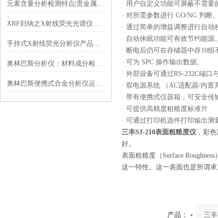
元素含量分析检测特点|贵金属合金分析有什么用?
· 用户自定义功能可屏蔽不需要
· 对所需参数进行 GO/NG 判断
XRF归纳之X射线荧光光谱仪工作原理
· 通过简单的增益调整进行自动
· 自动休眠功能可有效节约能源
手持式X射线荧光分析仪产品简单分析概述
· 断电后仍可在存槠器中存10
· 可为 SPC 操作输出数据。
奥林巴斯分析仪：材料成分检测的“精准解码师”​
· 外部设备可通过RS-232C
奥林巴斯便携式合金分析仪运用在各行业的作用
· 双电源系统 （AC适配器/内置
· 带有便携式仪器箱，可安全传
· 可提供高精度粗糙度标准片
· 可通过打印机选件打印输出测
三丰SJ-210表面粗糙度仪
，彩色
好。
表面粗糙度（Surface Ro
这一特性。这一表面也是所谓承
产品：