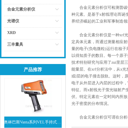
合金元素分析仪可检测普碳钢、低
点击
合金元素分析仪
种元素。是基于x射线理论而诞
点击
光谱仪
界经济崛起的工业和军事制造领
点击
XRD
合金元素分析仪是一种xrf光谱
定具体元素，而通过测量相应射
点击
三丰量具
量的电子(负电微粒)运行在核
点击
以得知质子的数目。每一个原子数
技术特别研究与应用了zui里层
产品推荐
能量层。在xrf分析法中，从x
或l层的电子撞击脱轨。这时，
电子从外层进入内层的过程中，
特征。而x射线光子萤光辐射产生
伏。特定元素在一定时间内所放
光子密度的分布情况。
合金元素分析仪可谓在分析检
奥林巴斯Vanta系列VEL手持式XRF光谱仪