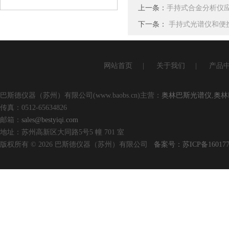
上一条：
手持式合金分析仪
查看详情
下一条：
手持式光谱仪和便
网站首页
|
关于我们
|
产品
巴斯德仪器（苏州）有限公司(www.baobs.cn)主营：
奥林巴斯光谱仪
,
奥林
传真：0512-65634826
邮箱：
sales@bestyiqi.com
地址：苏州高新区大同路5号5 幢 701 室
版权所有 © 2026 巴斯德仪器（苏州）有限公司
备案号：苏ICP备160177