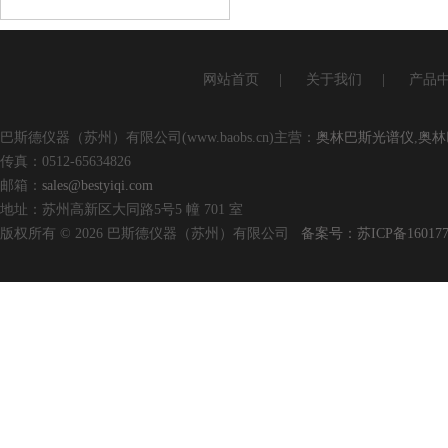
查看详情
网站首页
|
关于我们
|
产品
巴斯德仪器（苏州）有限公司(www.baobs.cn)主营：
奥林巴斯光谱仪
,
奥林
传真：0512-65634826
邮箱：
sales@bestyiqi.com
地址：苏州高新区大同路5号5 幢 701 室
版权所有 © 2026 巴斯德仪器（苏州）有限公司
备案号：苏ICP备160177