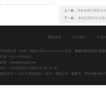
查看详情
上一条：
浅析奥林巴斯荧光
下一条：
奥林巴斯荧光光谱
网站首页
|
关于我们
|
产品
巴斯德仪器（苏州）有限公司(www.baobs.cn)主营：
奥林巴斯光谱仪
,
奥林
传真：0512-65634826
邮箱：
sales@bestyiqi.com
地址：苏州高新区大同路5号5 幢 701 室
版权所有 © 2026 巴斯德仪器（苏州）有限公司
备案号：苏ICP备160177