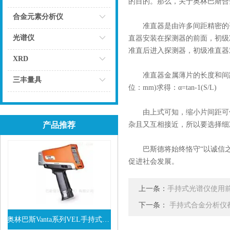
的目的。那么，关于奥林巴斯合
点击
合金元素分析仪
准直器是由许多间距精密的平
点击
光谱仪
直器安装在探测器的前面，初级
准直后进入探测器，初级准直器
点击
XRD
准直器金属薄片的长度和间距决
点击
三丰量具
位：mm)求得：α=tan-1(S/L)
点击
由上式可知，缩小片间距可使
产品推荐
杂且又互相接近，所以要选择细
巴斯德将始终恪守“以诚信之心
促进社会发展。
上一条：
手持式光谱仪使用
下一条：
手持式合金分析仪
奥林巴斯Vanta系列VEL手持式XRF光谱仪