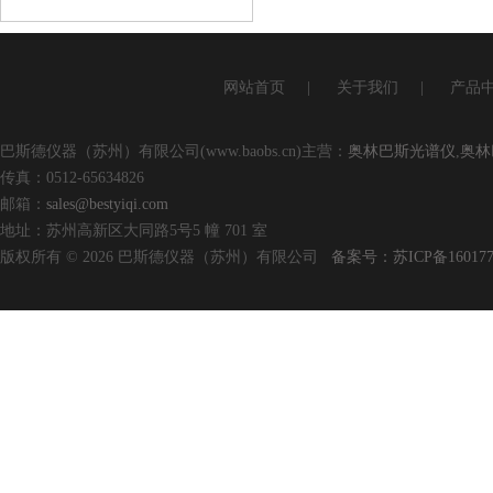
查看详情
网站首页
|
关于我们
|
产品
巴斯德仪器（苏州）有限公司(www.baobs.cn)主营：
奥林巴斯光谱仪
,
奥林
传真：0512-65634826
邮箱：
sales@bestyiqi.com
地址：苏州高新区大同路5号5 幢 701 室
版权所有 © 2026 巴斯德仪器（苏州）有限公司
备案号：苏ICP备160177