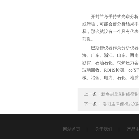
开封兰考手持式光谱分析
或污垢，可能会使分析结果不
释，那么就没有一个具有代表
前提。
巴斯德仪器作为分析仪器
海、广东、浙江、山东、西南
勘探、石油石化、锅炉压力容
玻璃回收、ROHS检测、公
械、冶金、电力、石化、地质、
上一条：
新乡封丘X射线衍射
下一条：
洛阳孟津便携式X
网站首页
|
关于我们
|
产品