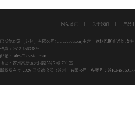
查看详情
网站首页
|
关于我们
|
产品
巴斯德仪器（苏州）有限公司(www.baobs.cn)主营：
奥林巴斯光谱仪
,
奥林
传真：0512-65634826
邮箱：
sales@bestyiqi.com
地址：苏州高新区大同路5号5 幢 701 室
版权所有 © 2026 巴斯德仪器（苏州）有限公司
备案号：苏ICP备160177