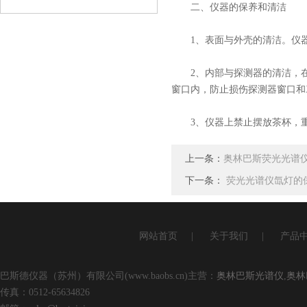
二、仪器的保养和清洁
查看详情
1、表面与外壳的清洁。仪器
2、内部与探测器的清洁，在
窗口内，防止损伤探测器窗口和
3、仪器上禁止摆放茶杯，重
上一条：
奥林巴斯荧光光谱
下一条：
荧光光谱仪氙灯的
网站首页
|
关于我们
|
产品
巴斯德仪器（苏州）有限公司(www.baobs.cn)主营：
奥林巴斯光谱仪
,
奥林
传真：0512-65634826