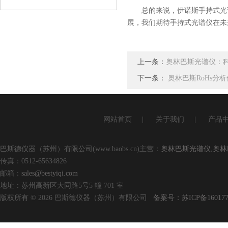
查看详情
总的来说，伊诺斯手持式光谱
展，我们期待手持式光谱仪在未
上一条：
奥林巴斯光谱仪：
下一条：
奥林巴斯RoHs分
网站首页
|
关于我们
|
产品
巴斯德仪器（苏州）有限公司(www.baobs.cn)主营：
奥林巴斯光谱仪
,
奥林
传真：0512-65634826
邮箱：
sales@bestyiqi.com
地址：苏州高新区大同路5号5 幢 701 室
版权所有 © 2026 巴斯德仪器（苏州）有限公司
备案号：苏ICP备160177