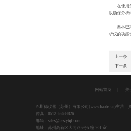
在使用分析
以确保分析
奥林巴斯合
析仪的功能
上一条：
下一条
网站首页
|
关
巴斯德仪器（苏州）有限公司(www.baobs.cn)主营：
传真：0512-65634826
邮箱：
sales@bestyiqi.com
地址：苏州高新区大同路5号5 幢 701 室