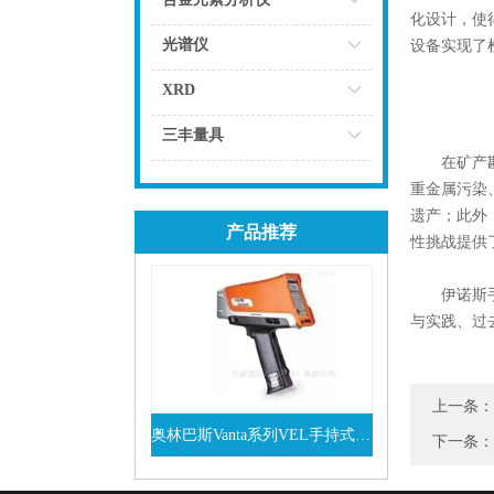
化设计，使
点击
光谱仪
设备实现了
点击
XRD
点击
三丰量具
在矿产勘查
点击
重金属污染
遗产；此外
产品推荐
性挑战提供
伊诺斯手持
与实践、过
上一条：
奥林巴斯Vanta系列VEL手持式XRF光谱仪
下一条
查看详情