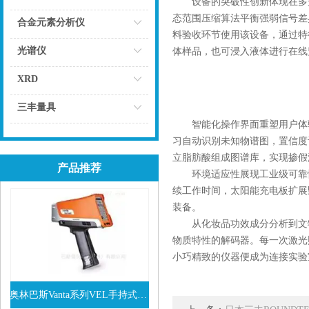
设备的突破性创新体现在多光
态范围压缩算法平衡强弱信号差
点击
合金元素分析仪
料验收环节使用该设备，通过特
点击
光谱仪
体样品，也可浸入液体进行在线
点击
XRD
点击
三丰量具
智能化操作界面重塑用户体验。
点击
习自动识别未知物谱图，置信度
立脂肪酸组成图谱库，实现掺假
产品推荐
环境适应性展现工业级可靠性。
续工作时间，太阳能充电板扩展
装备。
从化妆品功效成分分析到文物
物质特性的解码器。每一次激光
小巧精致的仪器便成为连接实验
奥林巴斯Vanta系列VEL手持式XRF光谱仪