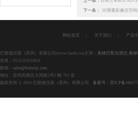
上一条：
日本三丰ROUNDTE
查看详情
下一条：
3D测量影像仪空
网站首页
|
关于我们
|
产品
巴斯德仪器（苏州）有限公司(www.baobs.cn)主营：
奥林巴斯光谱仪
,
奥林
传真：0512-65634826
邮箱：
sales@bestyiqi.com
地址：苏州高新区大同路5号5 幢 701 室
版权所有 © 2026 巴斯德仪器（苏州）有限公司
备案号：苏ICP备160177