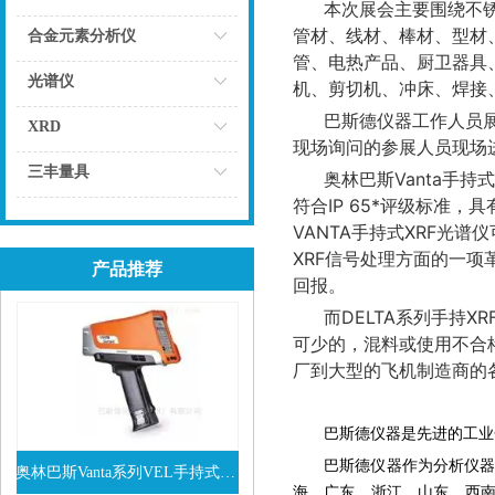
本次展会主要围绕不
点击
管材、
线材、棒材、型材
合金元素分析仪
管、电
热产品、厨卫器具
点击
光谱仪
机、剪
切机、冲床、焊接
巴斯德仪器工作人员展
点击
XRD
现场
询问的参展人员现场
点击
三丰量具
奥林巴斯Vanta手持
符合IP 65*评级标准，
点击
VANTA手持式XRF光
XRF信号处理方面的一
产品推荐
回报。
而DELTA系列手持
可少的，混料或使用不合格
厂到大型的飞机制造商的
巴斯德仪器是先进的工业分
巴斯德仪器作为分析仪器
奥林巴斯Vanta系列VEL手持式XRF光谱仪
海、广东、浙江、山东、西