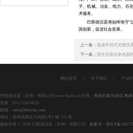
查看详情
子、机械、冶金、电力、石化、
术服务。
巴斯德仪器将始终恪守“
国创新，促进社会发展。
上一条：
造成手持式光谱仪
下一条：
荧光光谱仪单色器
网站首页
|
关于我们
|
产品
巴斯德仪器（苏州）有限公司(www.baobs.cn)主营：
奥林巴斯光谱仪
,
奥林
传真：0512-65634826
邮箱：
sales@bestyiqi.com
地址：苏州高新区大同路5号5 幢 701 室
版权所有 © 2026 巴斯德仪器（苏州）有限公司
备案号：苏ICP备160177