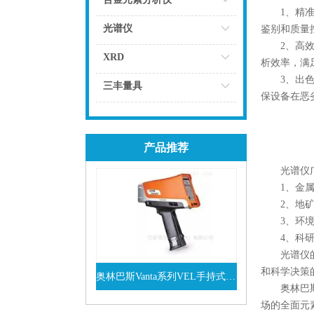
1、精准的
点击
光谱仪
鉴别和质量
2、高效的
点击
XRD
析效率，满
3、出色的
点击
三丰量具
保设备在恶
点击
产品推荐
光谱仪广泛
1、金属材
2、地矿勘
3、环境保
4、科研与
光谱仪的核
和科学决策
奥林巴斯Vanta系列VEL手持式XRF光谱仪
奥林巴斯光
查看详情
场的全面元