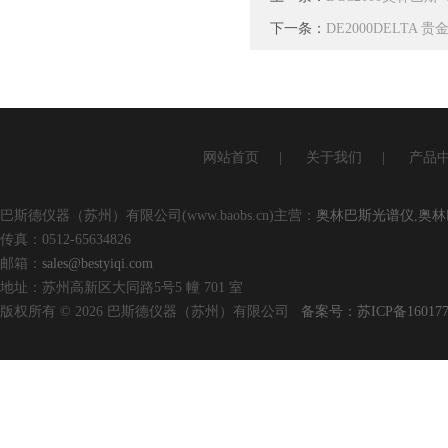
下一条：
DE2000DELTA 
网站首页
|
关于我们
|
产品
巴斯德仪器（苏州）有限公司(www.baobs.cn)主营：
奥林巴斯光谱仪
,
奥林
传真：0512-65634826
邮箱：
sales@bestyiqi.com
地址：苏州高新区大同路5号5 幢 701 室
版权所有 © 2026 巴斯德仪器（苏州）有限公司
备案号：苏ICP备160177