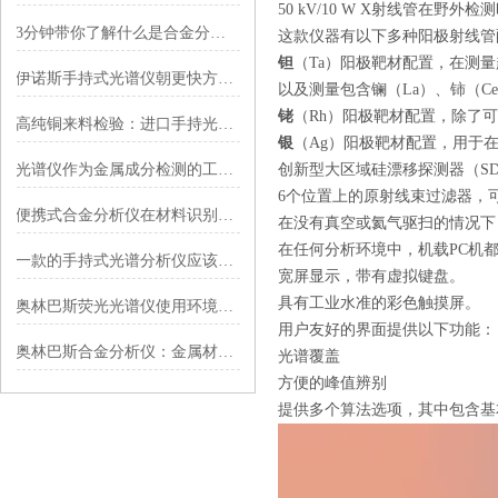
50 kV/10 W X射线管在
3分钟带你了解什么是合金分析仪
这款仪器有以下多种阳极射线管
钽
（Ta）阳极靶材配置，在测量
伊诺斯手持式光谱仪朝更快方向不断发展
以及测量包含镧（La）、铈（C
铑
（Rh）阳极靶材配置，除了
高纯铜来料检验：进口手持光谱仪对铜含量及杂质元素的半定量评估
银
（Ag）阳极靶材配置，用于
光谱仪作为金属成分检测的工具未来在哪些领域尤为有优势
创新型大区域硅漂移探测器（S
6个位置上的原射线束过滤器，
便携式合金分析仪在材料识别中的应用
在没有真空或氦气驱扫的情况下
在任何分析环境中，机载PC机都可
一款的手持式光谱分析仪应该具备哪些特性呢?
宽屏显示，带有虚拟键盘。
具有工业水准的彩色触摸屏。
奥林巴斯荧光光谱仪使用环境要满足那些要求？
用户友好的界面提供以下功能：
奥林巴斯合金分析仪：金属材料成分的“精准解码者”
光谱覆盖
方便的峰值辨别
提供多个算法选项，其中包含基