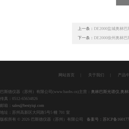
上一条：
DE2000盐城奥
下一条：
DE2000徐州奥
网站首页
|
关于我们
|
产品
巴斯德仪器（苏州）有限公司(www.baobs.cn)主营：
奥林巴斯光谱仪
,
奥林
传真：0512-65634826
邮箱：
sales@bestyiqi.com
地址：苏州高新区大同路5号5 幢 701 室
版权所有 © 2026 巴斯德仪器（苏州）有限公司
备案号：苏ICP备160177