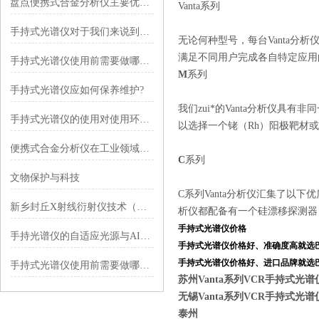
盘点便携式合金分析仪主要优势特点
Vanta系列
手持式光谱仪对于我们来说到底有哪些好处
无论何种型号，每台Vanta分
满足不同用户完成各自特定应用
手持式光谱仪使用前需要做哪些检查？
M
系列
手持式光谱仪应如何保养维护?
我们zui*的Vanta分析仪
手持式光谱仪的使用对使用环境有哪些特殊要求
以选择一个铑（Rh）阳极靶材或一
便携式合金分析仪在工业领域有着怎样的表现？
C
系列
文物保护与科技
C系列Vanta分析仪汇集了以
新乡封丘X射线衍射仪技术（XRD）样品检测5个特性
析仪都配备有一个硅漂移探测器，用
手持式光谱仪价格
手持光谱仪的自适应光源与AI背景噪声消除算法解析
手持式光谱仪价格
好、准确度高就选
手持式光谱仪价格
好、进口品牌就选
手持式光谱仪使用前需要做哪些必要的检查
苏州Vanta系列VCR手持式光谱
无锡Vanta系列VCR手持式光谱
泰州