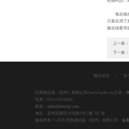
机物药品，
氢化物发生
方案应用了
氯化钠要求的
上一条：
下一条
网站首页
|
关
巴斯德仪器（苏州）有限公司(www.baobs.cn)主营：
传真：0512-65634826
邮箱：
sales@bestyiqi.com
地址：苏州高新区大同路5号5 幢 701 室
版权所有 © 2026 巴斯德仪器（苏州）有限公司
备案