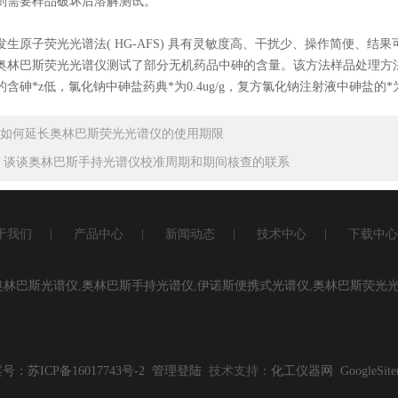
则需要样品破坏后溶解测试。
原子荧光光谱法( HG-AFS) 具有灵敏度高、干扰少、操作简便、结
奥林巴斯荧光光谱仪测试了部分无机药品中砷的含量。该方法样品处理方
含砷*z低，氯化钠中砷盐药典*为0.4ug/g，复方氯化钠注射液中砷盐的*为0.
如何延长奥林巴斯荧光光谱仪的使用期限
：
谈谈奥林巴斯手持光谱仪校准周期和期间核查的联系
于我们
|
产品中心
|
新闻动态
|
技术中心
|
下载中心
奥林巴斯光谱仪
,
奥林巴斯手持光谱仪
,
伊诺斯便携式光谱仪
,
奥林巴斯荧光
号：苏ICP备16017743号-2
管理登陆
技术支持：
化工仪器网
GoogleSit