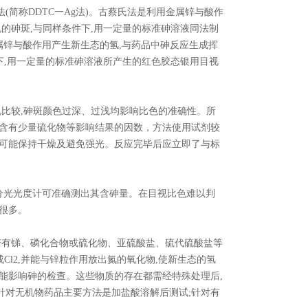
简称DDTC一Ag法)。古蔡氏法是利用金属锌与酸作
的砷斑,与同样条件下,用一定量的标准砷溶液同法制
属锌与酸作用产生新生态的氢,与药品中砷反应生成挥
下,用一定量的标准砷溶液所产生的红色胶态银用目视
。
视比较,砷斑颜色过深、过浅均影响比色的准确性。所
能含有少量硫化物等影响结果的因数，方法使用试剂较
尽可能保持干燥及避免强光。反应完毕后应立即了与标
用分光光度计可准确测出其含砷量。在目视比色难以判
很多。
有锑、磷化合物或硫化物、亚硫酸盐、硫代硫酸盐等
Cl2,并能与锌粒作用放出氮的氧化物,使新生态的氢
能影响砷的检查。这些物质的存在都需经特殊处理后,
针对无机物药品主要方法是加盐酸溶解后测试;针对有