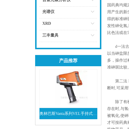
国药典均规
点击
光谱仪
用产生的新
得的标准砷
点击
XRD
发性砷化氢
比色法或在
点击
三丰量具
点击
d一法古蔡
以当砷盐限
产品推荐
多，操作过
准砷斑比较
第二法 D
断时,可采
除了有机药
存在时,与
奥林巴斯Vanta系列VEL手持式XRF光谱仪
被氧化,使
才可按药典
查看详情