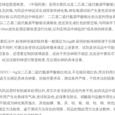
定砷盐限度检查。《中国药典》采用古蔡氏法及二乙基二硫代氨基甲酸银法(
生态的氢,与药品中砷反应生成挥发性砷化氢,砷化氢遇试纸产生黄色至棕色
斑比较,以判定药品中砷盐的*。二乙基二硫代氨基甲酸银比色法是利用金
,以二乙基二硫代氨基甲酸银试液吸收,使还原生成红色的胶态银,与同条件
510nm波长处测定吸收度进行比较,以判定样品中砷盐的*或具体的砷含量
氏法中,标准砷溶液的取样量一般规定为2ug砷,获得的标准砷斑便于目
度不同时,可通过改变供试品取样量来满足上述要求。试剂及供试品中可
程复杂，还需要定制的玻璃器皿，还由于所呈砷斑不稳定,在反应中要应
。此法仅能对砷进行限度检查,无法测出砷的具体含量。
DTC一Ag法二乙基二硫代氨基甲酸银比色法,不仅能目视比色,而且利
用该方法测定具体含砷量。但操作要求高，测试条件严格，干扰本法的因素
品需经有机破坏处理以外,其它许多无机药品也均有干扰,如供试品中若
氢作用产生化氢锑等气体,使试纸染色,必须事先除去。硝酸能与盐酸作用生成
砷不能成为砷化氢而逸出。其他如碘、氯、汞、铂、银、镍、钴、铜、铁也
规定方法检查。鉴于测试方法存在的局限，药品的预处理方法多达数种。