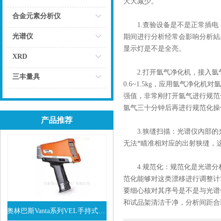
大大减少。
点击
合金元素分析仪
1.查验设备是不是正常插电
点击
光谱仪
期间进行分析经常会影响分析結
显示灯是不是全亮。
点击
XRD
2.打开氩气净化机，接入氩气：
点击
三丰量具
0.6~1.5kg，应用氩气净
点击
强值，非常刚打开氩气进行规范
氩气三十分钟后再进行规范化操
产品推荐
3.狭缝扫描：光谱仪內部的
无法*瞄准相对应的出射狭缝，
4.规范化：规范化是光谱分
范化能够对这类漂移进行调整计
要细心核对其序号是不是与光谱
和试品架清洁干净，分析间距合
奥林巴斯Vanta系列VEL手持式XRF光谱仪