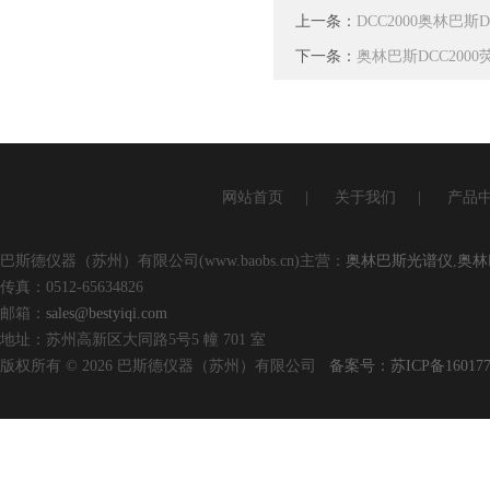
上一条：
DCC2000奥林巴
下一条：
奥林巴斯DCC200
网站首页
|
关于我们
|
产品
巴斯德仪器（苏州）有限公司(www.baobs.cn)主营：
奥林巴斯光谱仪
,
奥林
传真：0512-65634826
邮箱：
sales@bestyiqi.com
地址：苏州高新区大同路5号5 幢 701 室
版权所有 © 2026 巴斯德仪器（苏州）有限公司
备案号：苏ICP备160177