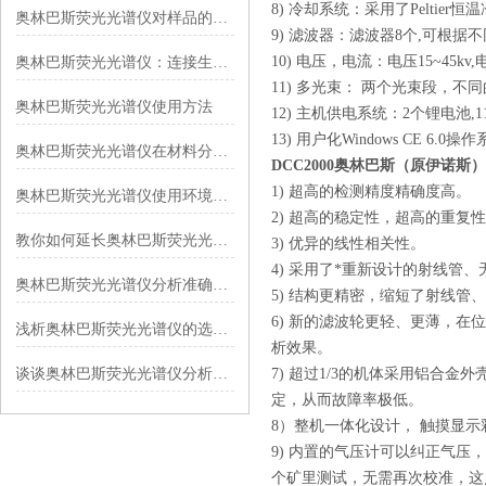
8) 冷却系统：采用了Pelti
奥林巴斯荧光光谱仪对样品的形状、大小、表面状态等有哪些要求？
9) 滤波器：滤波器8个,可根据
10) 电压，电流：电压15~45kv,电
奥林巴斯荧光光谱仪：连接生命科学的“荧光桥梁”
11) 多光束： 两个光束段，
奥林巴斯荧光光谱仪使用方法
12) 主机供电系统：2个锂电池,
13) 用户化Windows CE 6.0操
奥林巴斯荧光光谱仪在材料分析中的应用
DCC2000奥林巴斯（原伊诺斯）
1) 超高的检测精度精确度高。
奥林巴斯荧光光谱仪使用环境要满足那些要求？
2) 超高的稳定性，超高的重复
教你如何延长奥林巴斯荧光光谱仪的使用寿命
3) 优异的线性相关性。
4) 采用了*重新设计的射线管、
奥林巴斯荧光光谱仪分析准确的原因有哪些
5) 结构更精密，缩短了射线管
6) 新的滤波轮更轻、更薄，在
浅析奥林巴斯荧光光谱仪的选型要点
析效果。
谈谈奥林巴斯荧光光谱仪分析准确的原因有哪些
7) 超过1/3的机体采用铝合
定，从而故障率极低。
8）整机一体化设计， 触摸显示彩
9) 内置的气压计可以纠正气
个矿里测试，无需再次校准，这