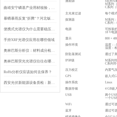
激励源
4瓦特X
M系列（R
C系列（R
曲靖安宁磷基产业用材核验，适配高原酸碱腐蚀工况
主光束过滤
每个模
暴晒暴雨反复“折腾“？河北钣金机柜靠光谱仪*治雨季批量翻车
探测器
M系列
C系列
便携式光谱仪为什么需要稳压电源？
电源
可拆装的
18 V电源
显示
800 
手持XRF光谱仪应用在哪些领域
操作环境
温度：–
湿度：相
奥林巴斯分析仪：材料成分检测的“精准解码师”​
防坠落测试
通过了美
IP评级
M系列符
奥林巴斯荧光光谱仪往往在哪些场所中运用呢？
C系列符
压力校正
内置气
RoHs分析仪应该如何去保养？
GPS
嵌入式GP
操作系统
Linux
西安光伏新能源设备质检：新能源用材管控，匹配本地光伏产业增速
数据存储
4 GB
USB
两个USB
一个US
WiFi
通过可选购
蓝牙
通过可
瞄准摄像头
全VGA