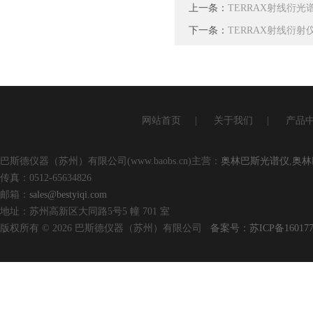
上一条：
TERRAX射线衍光谱
下一条：
TERRAX射线衍射
网站首页
|
关于我们
|
产品
巴斯德仪器（苏州）有限公司(www.baobs.cn)主营：
奥林巴斯光谱仪
,
奥林
传真：0512-65634826
邮箱：
sales@bestyiqi.com
地址：苏州高新区大同路5号5 幢 701 室
版权所有 © 2026 巴斯德仪器（苏州）有限公司
备案号：苏ICP备160177