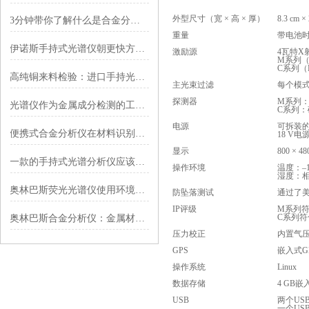
外型尺寸（宽 × 高 × 厚）
8.3 cm ×
3分钟带你了解什么是合金分析仪
重量
带电池时
伊诺斯手持式光谱仪朝更快方向不断发展
激励源
4瓦特X
M系列（R
C系列（R
高纯铜来料检验：进口手持光谱仪对铜含量及杂质元素的半定量评估
主光束过滤
每个模
探测器
M系列
光谱仪作为金属成分检测的工具未来在哪些领域尤为有优势
C系列
电源
可拆装的
便携式合金分析仪在材料识别中的应用
18 V电源
显示
800 
一款的手持式光谱分析仪应该具备哪些特性呢?
操作环境
温度：–
湿度：相
奥林巴斯荧光光谱仪使用环境要满足那些要求？
防坠落测试
通过了美
IP评级
M系列符
C系列符
奥林巴斯合金分析仪：金属材料成分的“精准解码者”
压力校正
内置气
GPS
嵌入式GP
操作系统
Linux
数据存储
4 GB
USB
两个USB
一个US