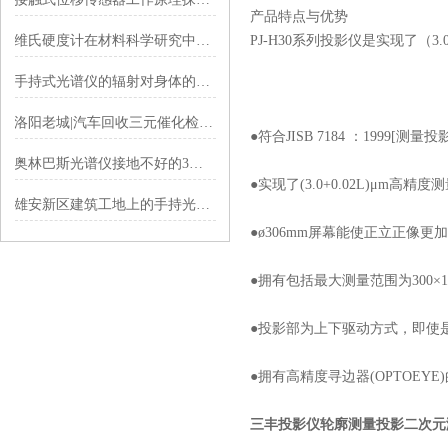
产品特点与优势
维氏硬度计在材料科学研究中的应用探索
PJ-H30系列投影仪是实现了（3.
手持式光谱仪的辐射对身体的危害有多大？
洛阳老城|汽车回收三元催化检测分析仪操作技巧
●符合JISB 7184 ：1999[测量
奥林巴斯光谱仪接地不好的3大危害
●实现了(3.0+0.02L)μm高精
雄安新区建筑工地上的手持光谱枪，专给钢筋做“身份验证“
●ø306mm屏幕能使正立正像更
●拥有包括最大测量范围为300×
●投影部为上下驱动方式，即使
●拥有高精度寻边器(OPTOEY
三丰投影仪轮廓测量投影二次元