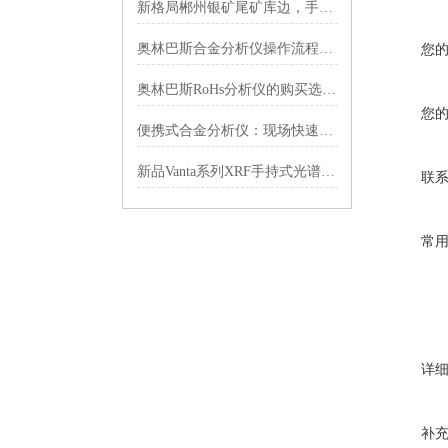
新格局郴州银矿尾矿库边，手持光谱仪在每吨几克的贫矿堆里“捞银子“
奥林巴斯合金分析仪操作流程及注意事项
您
奥林巴斯RoHs分析仪的购买选择要点分享
您
便携式合金分析仪：现场快速金属成分检测的高科技神器
新品Vanta系列XRF手持式光谱仪9月正式来到中国
联
常
详
补