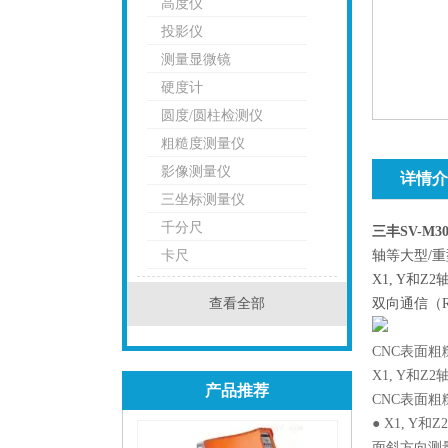
高度仪
投影仪
测量显微镜
硬度计
圆度/圆柱检测仪
粗糙度测量仪
影像测量仪
详情介
三坐标测量仪
千分尺
三丰SV-M
卡尺
轴等大型/
X1, Y和
查看全部
双向通信（RS
CNC表面粗
X1, Y和
产品推荐
CNC表面粗
● X1, 
面斜方向测