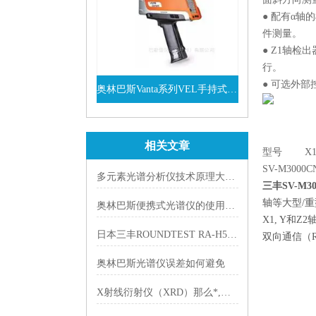
● 配有α
件测量。
● Z1轴检
行。
● 可选外部
奥林巴斯Vanta系列VEL手持式XRF光谱仪
查看详情
相关文章
型号 X1轴
SV-M3
多元素光谱分析仪技术原理大揭秘：光与物质的奇妙相互作用
三丰SV-M
轴等大型/
奥林巴斯便携式光谱仪的使用与维护
X1, Y和
日本三丰ROUNDTEST RA-H5200 PLUS如何实现高精度CNC测量？
双向通信（RS
奥林巴斯光谱仪误差如何避免
X射线衍射仪（XRD）那么*,到底能做哪些实验？