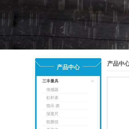
产品中
产品中心
三丰量具
传感器
点击
杠杆表
指示 表
深度尺
轮廓仪