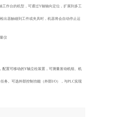
Y轴工作台的机型，可通过Y轴轴向定位，扩展到多工
，因此检出器触碰到工件或夹具时，机器将会自动停止运
CNC，配置可移动的Y轴立柱装置，可测量发动机组、机
测量任务。可选外部控制功能（外部I/O），与PLC实现