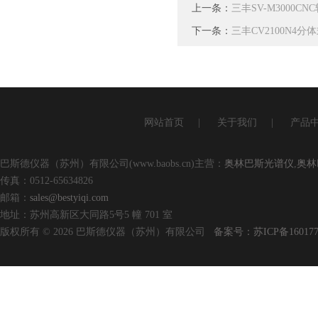
上一条：
三丰SV-M3000
下一条：
三丰CV2100N4
网站首页
|
关于我们
|
产品
巴斯德仪器（苏州）有限公司(www.baobs.cn)主营：
奥林巴斯光谱仪
,
奥林
传真：0512-65634826
邮箱：
sales@bestyiqi.com
地址：苏州高新区大同路5号5 幢 701 室
版权所有 © 2026 巴斯德仪器（苏州）有限公司
备案号：苏ICP备160177