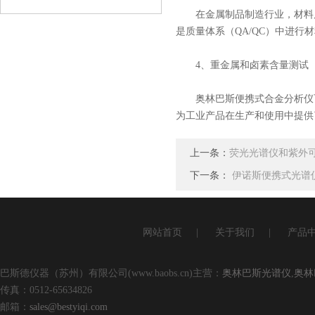
查看详情
在金属制品制造​​行业，材料
是质量体系（QA/QC）中进行
4、重金属和卤素含量测试
奥林巴斯便携式合金分析仪可
为工业产品在生产和使用中提供
上一条：
荧光光谱仪和紫外
下一条：
伊诺斯便携式光谱
网站首页
|
关于我们
|
产品
巴斯德仪器（苏州）有限公司(www.baobs.cn)主营：
奥林巴斯光谱仪
,
奥林
传真：0512-65634826
邮箱：
sales@bestyiqi.com