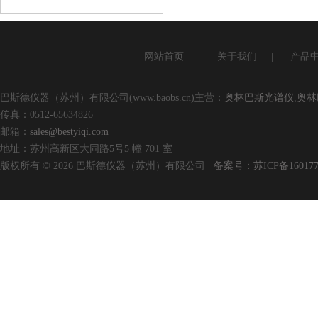
查看详情
网站首页
|
关于我们
|
产品
巴斯德仪器（苏州）有限公司(www.baobs.cn)主营：
奥林巴斯光谱仪
,
奥林
传真：0512-65634826
邮箱：
sales@bestyiqi.com
地址：苏州高新区大同路5号5 幢 701 室
版权所有 © 2026 巴斯德仪器（苏州）有限公司
备案号：苏ICP备160177