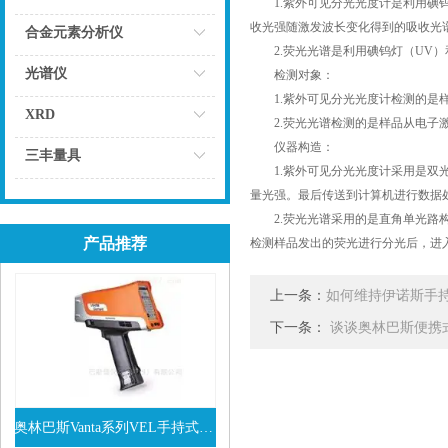
1.紫外可见分光光度计是利用碘钨灯
收光强随激发波长变化得到的吸收光
点击
合金元素分析仪
2.荧光光谱是利用碘钨灯（UV）和
点击
光谱仪
检测对象：
1.紫外可见分光光度计检测的是样
点击
XRD
2.荧光光谱检测的是样品从电子激
仪器构造：
点击
三丰量具
1.紫外可见分光光度计采用是双光
点击
量光强。最后传送到计算机进行数据
2.荧光光谱采用的是直角单光路构
产品推荐
检测样品发出的荧光进行分光后，进
上一条：
如何维持伊诺斯手
下一条：
谈谈奥林巴斯便携
奥林巴斯Vanta系列VEL手持式XRF光谱仪