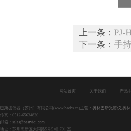
上一条：
PJ
下一条：
手
网站首页
|
关于我们
|
产品
巴斯德仪器（苏州）有限公司(www.baobs.cn)主营：
奥林巴斯光谱仪
,
奥林
传真：0512-65634826
邮箱：
sales@bestyiqi.com
地址：苏州高新区大同路5号5 幢 701 室