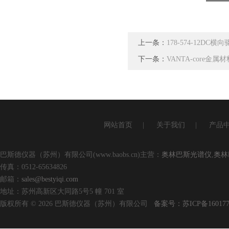
上一条：
178-574-12D
下一条：
VANTA-core金
网站首页
|
关于我们
|
产品
巴斯德仪器（苏州）有限公司(www.baobs.cn)主营：
奥林巴斯光谱仪
,
奥林
传真：0512-65634826
邮箱：
sales@bestyiqi.com
地址：苏州高新区大同路5号5 幢 701 室
版权所有 © 2026 巴斯德仪器（苏州）有限公司
备案号：苏ICP备160177