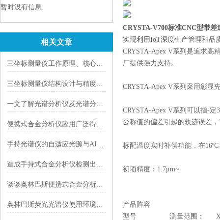
暂时没有信息
CRYSTA-V700标准CNC型
实现利用IoT深度生产管理和
相关文章
CRYSTA-Apex V系列是
厂提供强力支持。
三坐标测量仪工作原理、核心技术、性能特点及行业应用
三坐标测量仪结构设计与精度保障技术|以 Mitutoyo LEGEX 系列为例
CRYSTA-Apex V系列
一文了解光谱分析仪及光谱分析仪种类
CRYSTA-Apex V系列
公称值的偏差引起的轨迹误差，
便携式合金分析仪应用广泛得益于这几点
手持光谱仪的自适应光源与AI背景噪声消除算法解析
标配温度实时补偿功能，在16ºC
造成手持式合金分析仪检测出现误差的原因有哪些？
初项精度：1.7μm~
谈谈奥林巴斯便携式合金分析仪的应用领域
奥林巴斯荧光光谱仪使用环境要满足那些要求？
产品阵容
型号 测量范围： X轴最大