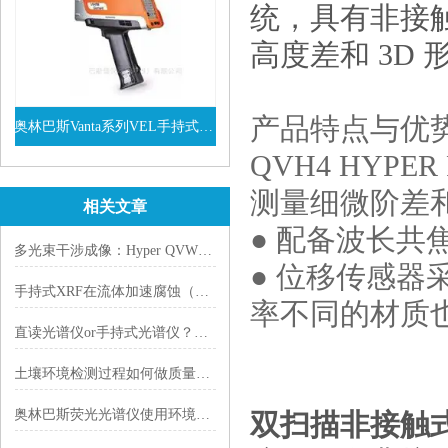
统，具有非接
高度差和 3D 
产品特点与优
奥林巴斯Vanta系列VEL手持式XRF光谱仪
QVH4 HYP
查看详情
测量细微阶差
相关文章
● 配备波长
多光束干涉成像：Hyper QVWLI 影像测量仪三维测量核心原理
● 位移传感器
手持式XRF在流体加速腐蚀（FAC）中的应用
率不同的材质
直读光谱仪or手持式光谱仪？这样选购就对
土壤环境检测过程如何做质量控制？
奥林巴斯荧光光谱仪使用环境要满足那些要求？
双扫描非接触