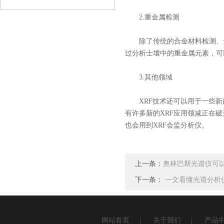
查看详情
2.重金属检测
除了传统的合金材料检测、贵金
过分析士壤中的重金属元素，可
3.其他领域
XRF技术还可以用于一些新
有许多新的XRF应用领减正在
也会用到XRF会监分析仪。
上一条：
奥林巴斯光谱仪可
下一条：
一文看懂光谱分析
网站首页
|
关于我们
|
产品