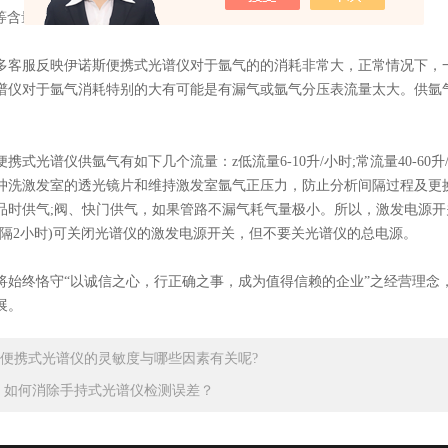
W等含量高)样品是没有办法正常激发的。
服反映伊诺斯便携式光谱仪对于氩气的的消耗非常大，正常情况下，一天50
仪对于氩气消耗特别的大有可能是有漏气或氩气分压表流量太大。供氩气钢瓶的减
式光谱仪供氩气有如下几个流量：z低流量6-10升/小时;常流量40-6
冲洗激发室的透光镜片和维持激发室氩气正压力，防止分析间隔过程及更换样品
品时供气;阀、快门供气，如果管路不漏气耗气量极小。所以，激发电源开
间隔2小时)可关闭光谱仪的激发电源开关，但不要关光谱仪的总电源。
终恪守“以诚信之心，行正确之事，成为值得信赖的企业”之经营理念，遵
展。
便携式光谱仪的灵敏度与哪些因素有关呢?
：
如何消除手持式光谱仪检测误差？