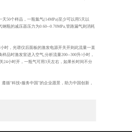
个样品，一瓶氩气(14MPa)至少可以用5天以
压器压力为0.60--0.70MPa,管路漏气则消耗
0升/小时，光谱仪后面板的激发电源开关开则此流量一直
时激发室进入空气;分析流量200--300升/小时，
关24小时开，一瓶气可用3天左右，如果长时间不分
循“科技•服务中国”的企业愿景，助力中国创新，