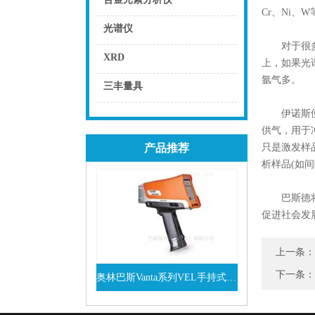
Cr、Ni、
点击
光谱仪
对于很多客
点击
XRD
上，如果光谱
氩气多。
点击
三丰量具
点击
伊诺斯便携
供气，用于
产品推荐
只是激发样
析样品(如
巴斯德将始
促进社会发
上一条：
下一条
奥林巴斯Vanta系列VEL手持式XRF光谱仪
查看详情