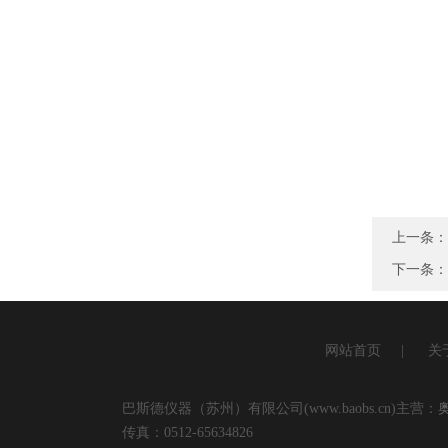
上一条：
下一条
网站首页
|
关
巴斯德仪器（苏州）有限公司(www.baobs.cn)主营：
传真：0512-65634826