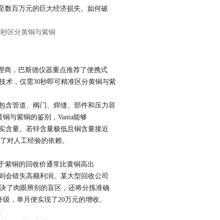
至数百万元的巨大经济损失。如何破
理商，巴斯德仪器重点推荐了便携式
硬核技术，仅需30秒即可精准区分黄铜与紫
可在包含管道、阀门、焊缝、部件和压力容
与紫铜的鉴别，Vanta能够
真实含量。若锌含量极低且铜含量接近
脱了对人工经验的依赖。
于紫铜的回收价通常比黄铜高出
铜则会错失高额利润。某大型回收公司
解决了肉眼辨别的盲区，还将分拣准确
升级，单月便实现了20万元的增收。
。