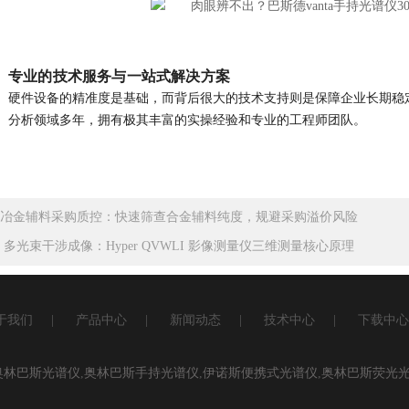
专业的技术服务与一站式解决方案
硬件设备的精准度是基础，而背后很大的技术支持则是保障企业长期稳
分析领域多年，拥有极其丰富的实操经验和专业的工程师团队。
冶金辅料采购质控：快速筛查合金辅料纯度，规避采购溢价风险
：
多光束干涉成像：Hyper QVWLI 影像测量仪三维测量核心原理
于我们
|
产品中心
|
新闻动态
|
技术中心
|
下载中心
奥林巴斯光谱仪
,
奥林巴斯手持光谱仪
,
伊诺斯便携式光谱仪
,
奥林巴斯荧光