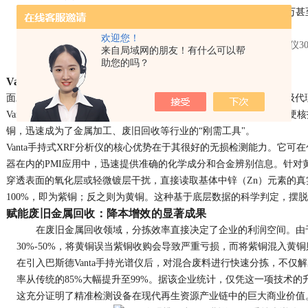
确区分。一旦错用或错判，轻则影响产品质量，重则可能造成数万甚
解这一“辨材难题"，成为了行业亟待解决的痛点。
欢迎您！
来自局域网的朋友！有什么可以帮
助您的吗？
Vanta手持光谱仪：破解“辨材难题"的硬核利器
面对复杂的现场检测需求，作为西屋制动检测（原奥林巴斯）的一级代
Vanta用于材料成分辨别（PMI）的Vanta分析光谱仪。这款设备凭借
铜，迅速成为了金属加工、废旧回收等行业的“刚需工具"。
Vanta手持式XRF分析仪的核心优势在于其很好的无损检测能力。它
器在内的PMI应用中，迅速提供准确的化学成分和合金辨别信息。针对黄铜
穿透表面的氧化层或轻微镀层干扰，直接读取基体中锌（Zn）元素的
100%，即为紫铜；反之则为黄铜。这种基于底层数据的科学判定，摆
赋能废旧金属回收：降本增效的显著成果
在废旧金属回收领域，分拣效率直接决定了企业的利润空间。由
30%-50%，将黄铜误当紫铜收购会导致严重亏损，而将紫铜混入黄
在引入巴斯德Vanta手持光谱仪后，对混合废料进行快速分拣，不仅
率从传统的85%大幅提升至99%。据该企业统计，仅凭这一项技术的
这充分证明了精准检测设备在现代再生资源产业链中的巨大商业价值