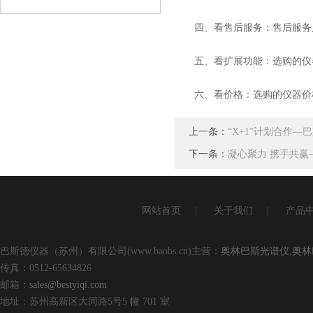
查看详情
四、看售后服务：售后服务人
五、看扩展功能：选购的仪器
六、看价格：选购的仪器价格
上一条：
“X+1”计划合作
下一条：
凝心聚力 携手共赢
网站首页
|
关于我们
|
产品
巴斯德仪器（苏州）有限公司(www.baobs.cn)主营：
奥林巴斯光谱仪
,
奥林
传真：0512-65634826
邮箱：
sales@bestyiqi.com
地址：苏州高新区大同路5号5 幢 701 室