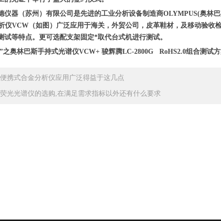
德仪器（苏州）有限公司是先进的工业分析设备制造商OLYMPUS(奥林
分析仪VCW（如图）广泛应用于海关，外贸公司，皮革鞋材，及移动验收
测试等特点。更可选配支架固定*取代台式机进行测试。
1”之奥林巴斯手持式光谱仪VCW+ 骏辉腾LC-2800G RoHS2.0组合测试
便携式合金分析仪应用广泛得益于这几点
荧光光谱仪的选购,在满足需求指标以外还有什么要求