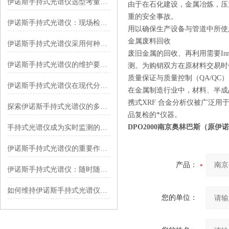
伊诺斯手持式光谱仪选型考量与选购指南
由于在石化建设，金属冶炼，压
重的安全事故。
伊诺斯手持式光谱仪：现场检测的“移动分析站”​
用以确保生产设备与管道中所使
金属废料回收
伊诺斯手持式光谱仪采用何种光谱分析技术？
废旧金属的回收、再利用需要In
伊诺斯手持式光谱仪的维护要求有哪些？
测。为购销双方在原材料交易时
质量保证与质量控制（QA/QC）
伊诺斯手持式光谱仪在现代分析科学中的创新应用
在金属制造行业中，材料、半成品
携式XRF 合金分析仪被广泛
探索伊诺斯手持式光谱仪的多功能性：从材料鉴定到环境监测
品复检的*仪器。
DPO2000
南京奥林巴斯
（原伊诺
手持式光谱仪成为实时监测的便携神器
伊诺斯手持式光谱仪的重要作用及其在各领域的应用
产品：
伊诺斯手持式光谱仪：随时随地进行高精度分析
如何维持伊诺斯手持式光谱仪的检测精度？
您的单位：