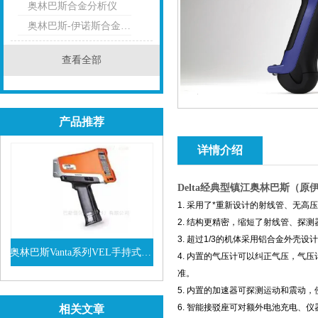
奥林巴斯合金分析仪
奥林巴斯-伊诺斯合金分析仪
查看全部
产品推荐
详情介绍
Delta
经典型镇江奥林巴斯（原
1. 采用了*重新设计的射线管、无高
2. 结构更精密，缩短了射线管、探测
3. 超过1/3的机体采用铝合金外
奥林巴斯Vanta系列VEL手持式XRF光谱仪
4. 内置的气压计可以纠正气压，气
准。
查看详情
5. 内置的加速器可探测运动和震动
6. 智能接驳座可对额外电池充电
相关文章