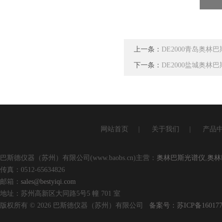
上一条：
DE2000青岛奥林
下一条：
DE2000盐城奥
网站首页
|
关于我们
|
产品
巴斯德仪器（苏州）有限公司(www.baobs.cn)主营：
奥林巴斯光谱仪
,
奥林
传真：0512-65634826
邮箱：
sales@bestyiqi.com
地址：苏州高新区大同路5号5 幢 701 室
版权所有 © 2026 巴斯德仪器（苏州）有限公司
备案号：苏ICP备160177