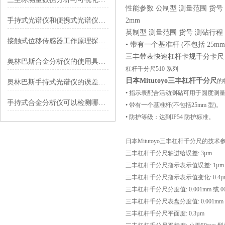
性能参数 公制型 测量范围 货号 测砧行程 0 -
手持式光谱仪和便携式光谱仪有什么区别
2mm
英制型 测量范围 货号 测砧行程 0 - 1" 523-
接触式位移传感器工作原理探析：从LVDT到电位计式
• 带有一个基准杆 (不包括 25mm
三丰带表快速杠杆卡规千分卡尺，日本
奥林巴斯合金分析仪的使用具备哪些优势
杠杆千分尺510 系列
日本Mitutoyo三丰杠杆千分尺
的
奥林巴斯手持式光谱仪的误差来源与避免
• 指示表配合活动测砧可用于圆度测
手持式合金分析仪可以检测哪些元素？
• 带有一个基准杆(不包括25mm 型)。
• 防护等级：达到IP54 防护标准。
日本Mitutoyo三丰杠杆千分尺的技术
三丰杠杆千分尺轴进给误差: 3µm
三丰杠杆千分尺指示表示值误差: 1µm
三丰杠杆千分尺指示表示值变化: 0.4µ
三丰杠杆千分尺分度值: 0.001mm 或.00
三丰杠杆千分尺表盘分度值: 0.001mm 或
三丰杠杆千分尺平面度: 0.3µm