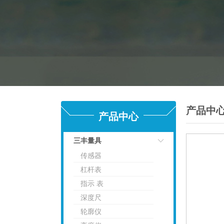
产品中
产品中心
三丰量具
传感器
点击
杠杆表
指示 表
深度尺
轮廓仪