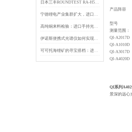
日本三丰ROUNDTEST RA-H5200 PLUS如何实现高精度CNC测量？
产品阵容
宁德锂电产业集群扩大，进口手持光谱仪正极材料铜锌杂质管控？
型号
高纯铜来料检验：进口手持光谱仪对铜含量及杂质元素的半定量评估
测量范围：
QI-A2
伊诺斯便携式光谱仪如何实现元素分析？
QI-A1
可可托海锂矿的寻宝搭档：进口手持光谱仪和地质锤组队，铷信号一跳就知道
QI-A3
QI-A4
QI系列A40
景深的远心