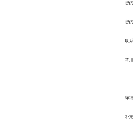
您
您
联
常
详
补