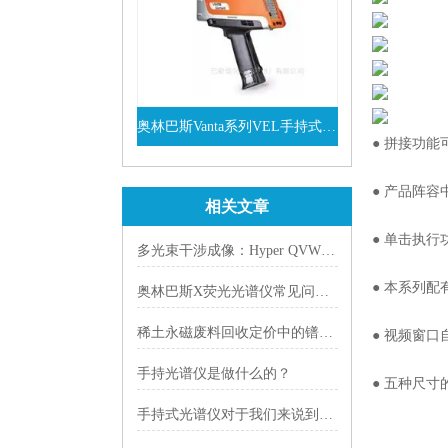
奥林巴斯Vanta系列VEL手持式XRF光谱仪
● 拼接功
查看详情
● 产品阵
相关文章
● 单击执
多光束干涉成像：Hyper QVWLI 影像测量仪三维测量核心原理
● 本系列
奥林巴斯X荧光光谱仪常见问题解答
稀土永磁废料回收定价中的镨钕镝铽配比快速评估方法
● 视频窗
手持光谱仪是做什么的？
● 五种尺
手持式光谱仪对于我们来说到底有什么作用呢?