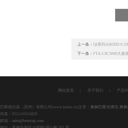
上一条：
QI系列A4020D-
下一条：
FTA-L8C3000
网站首页
|
关于我们
|
产品
巴斯德仪器（苏州）有限公司(www.baobs.cn)主营：
奥林巴斯光谱仪
,
奥林
传真：0512-65634826
邮箱：
sales@bestyiqi.com
地址：苏州高新区大同路5号5 幢 701 室