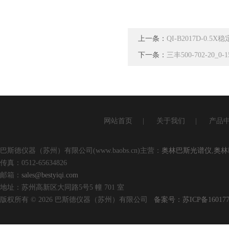
上一条：
QI-B2017D-0
下一条：
三丰500-702-20
网站首页
|
关于我们
|
产品
巴斯德仪器（苏州）有限公司(www.baobs.cn)主营：
奥林巴斯光谱仪
,
奥林
传真：0512-65634826
邮箱：
sales@bestyiqi.com
地址：苏州高新区大同路5号5 幢 701 室
版权所有 © 2026 巴斯德仪器（苏州）有限公司
备案号：苏ICP备160177