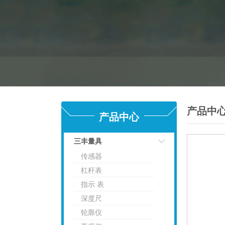
产品中
产品中心
三丰量具
传感器
点击
杠杆表
指示 表
深度尺
轮廓仪