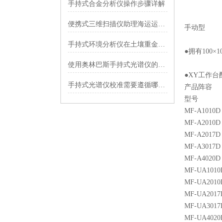
手持式合金分析仪操作步骤详解
便携式三维扫描仪助理海运运输的迅捷检测的创新
手动型
手持式环境分析仪在土壤重金属分析中运用
●拥有100×
使用奥林巴斯手持式光谱仪的注意事项
●XY工作
手持式光谱仪校准需要遵循哪些原则？
产品阵容
型号 测量
MF-A101
MF-A201
MF-A201
MF-A301
MF-A402
MF-UA10
MF-UA20
MF-UA20
MF-UA30
MF-UA40